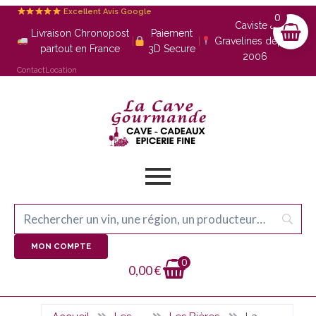
Excellent Avis Google
0
Caviste à
Livraison Chronopost
Paiement
|
|
Gravelines depuis
partout en France
3D Secure
2006
Contact
Location
MON COMPTE
0
0,00
€