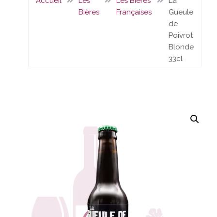
Accueil
Les
Les Bières
La
Bières
Françaises
Gueule
de
Poivrot
Blonde
33cl