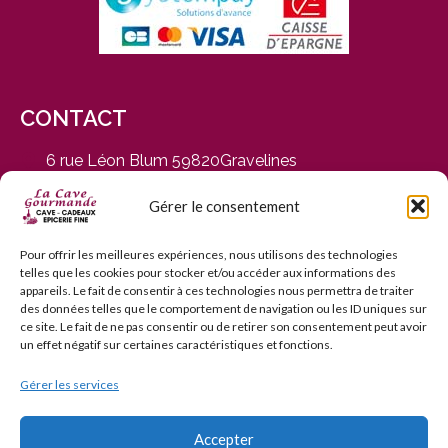
CONTACT
6 rue Léon Blum 59820Gravelines
du Mardi au Samedi, de 9h30 à 12h30 et de 14h30 à
19h
Gérer le consentement
03 28 65 01 92
contact@cavegourmande.fr
Pour offrir les meilleures expériences, nous utilisons des technologies
telles que les cookies pour stocker et/ou accéder aux informations des
www.cavegourmande.fr
appareils. Le fait de consentir à ces technologies nous permettra de traiter
des données telles que le comportement de navigation ou les ID uniques sur
ce site. Le fait de ne pas consentir ou de retirer son consentement peut avoir
un effet négatif sur certaines caractéristiques et fonctions.
Gérer les services
L’ABUS D’ALCOOL EST DANGEREUX POUR LA SANTÉ — À
CONSOMMER AVEC MODÉRATION — INTERDICTION DE
VENTE AUX MINEURS DE MOINS DE 18 ANS
Accepter