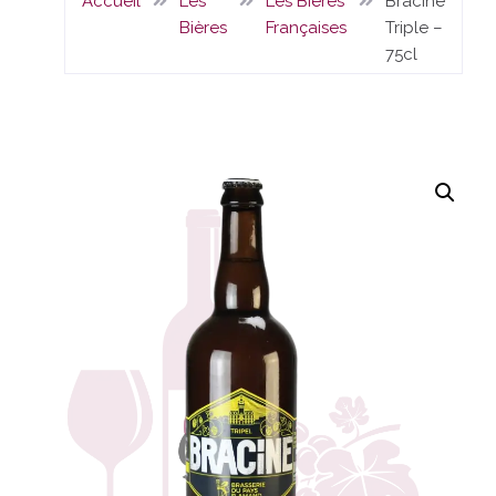
Accueil
Les
Les Bières
Bracine
Bières
Françaises
Triple –
75cl