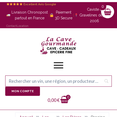
Excellent Avis Google
0
Caviste à
Livraison Chronopost
Paiement
|
|
Gravelines depuis
partout en France
3D Secure
2006
Contact
Location
MON COMPTE
0
0,00
€