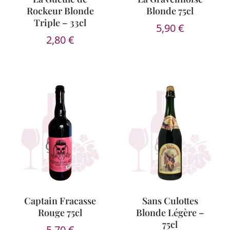
Rockeur Blonde
Blonde 75cl
Triple – 33cl
5,90
€
2,80
€
Captain Fracasse
Sans Culottes
Rouge 75cl
Blonde Légère –
75cl
5,70
€