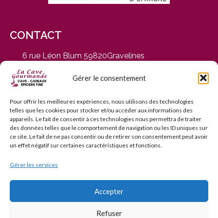
CONTACT
6 rue Léon Blum 59820Gravelines
du Mardi au Samedi, de 9h30 à 12h30 et de 14h30 à
19h
Gérer le consentement
03 28 65 01 92
contact@cavegourmande.fr
Pour offrir les meilleures expériences, nous utilisons des technologies
telles que les cookies pour stocker et/ou accéder aux informations des
www.cavegourmande.fr
appareils. Le fait de consentir à ces technologies nous permettra de traiter
des données telles que le comportement de navigation ou les ID uniques sur
ce site. Le fait de ne pas consentir ou de retirer son consentement peut avoir
un effet négatif sur certaines caractéristiques et fonctions.
Gérer les services
L’ABUS D’ALCOOL EST DANGEREUX POUR LA SANTÉ — À
CONSOMMER AVEC MODÉRATION — INTERDICTION DE
VENTE AUX MINEURS DE MOINS DE 18 ANS
Accepter
Refuser
© 2006–2026 La Cave Gourmande. Tous droits réservés.