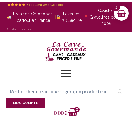
Excellent Avis Google
0
Caviste à
Livraison Chronopost
Paiement
|
|
Gravelines depuis
partout en France
3D Secure
2006
Contact
Location
MON COMPTE
0
0,00
€