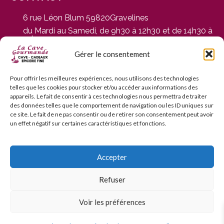
6 rue Léon Blum 59820Gravelines
du Mardi au Samedi, de 9h30 à 12h30 et de 14h30 à
19h
03 28 65 01 92
Gérer le consentement
contact@cavegourmande.fr
www.cavegourmande.fr
Pour offrir les meilleures expériences, nous utilisons des technologies
telles que les cookies pour stocker et/ou accéder aux informations des
appareils. Le fait de consentir à ces technologies nous permettra de traiter
des données telles que le comportement de navigation ou les ID uniques sur
ce site. Le fait de ne pas consentir ou de retirer son consentement peut avoir
un effet négatif sur certaines caractéristiques et fonctions.
L’ABUS D’ALCOOL EST DANGEREUX POUR LA SANTÉ — À
CONSOMMER AVEC MODÉRATION — INTERDICTION DE
VENTE AUX MINEURS DE MOINS DE 18 ANS
Accepter
Refuser
© 2006–2026 La Cave Gourmande. Tous droits réservés.
Voir les préférences
3D Secure
Chronopost / Mondial Relay /
Chronopost Relais
✓ RGPD