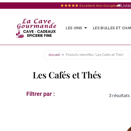
Livra
Excellent Avis Google
LES VINS
LES BULLES ET CH
Accueil
Produits identifiés “Les Cafés et Thés”
Les Cafés et Thés
Filtrer par :​
3 résultats