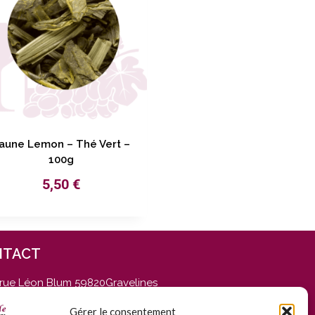
aune Lemon – Thé Vert –
100g
5,50
€
NTACT
 rue Léon Blum 59820Gravelines
u Mardi au Samedi, de 9h30 à
h30 et de 14h30 à 19h
Gérer le consentement