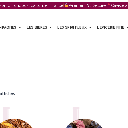
ison Chronopost partout en France
|
Paiement 3D Secure
|
Caviste 
AMPAGNES
LES BIÈRES
LES SPIRITUEUX
L’EPICERIE FINE
 affichés