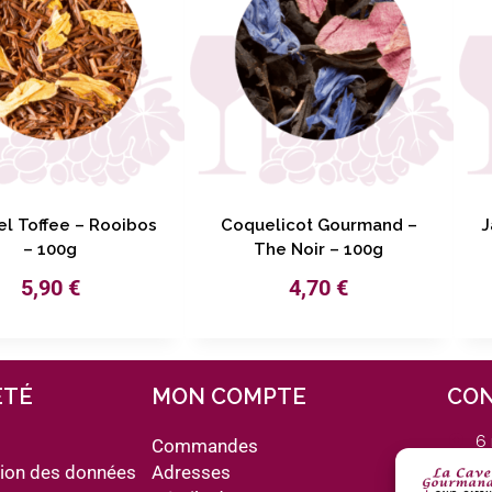
l Toffee – Rooibos
Coquelicot Gourmand –
J
– 100g
The Noir – 100g
5,90
€
4,70
€
ÉTÉ
MON COMPTE
CO
6
s
Commandes
d
tion des données
Adresses
12