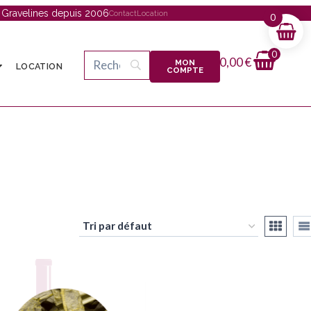
à Gravelines depuis 2006
Contact
Location
0
0
0,00
€
MON
LOCATION
COMPTE