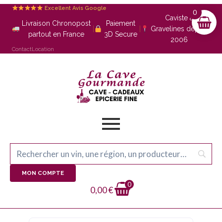
Excellent Avis Google
0
Caviste à
Livraison Chronopost
Paiement
|
|
Gravelines depuis
partout en France
3D Secure
2006
Contact
Location
MON COMPTE
0
0,00
€