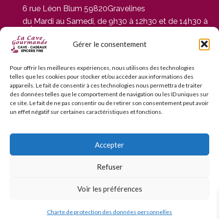
6 rue Léon Blum 59820Gravelines
du Mardi au Samedi, de 9h30 à 12h30 et de 14h30 à
19h
03 28 65 01 92
Gérer le consentement
contact@cavegourmande.fr
www.cavegourmande.fr
Pour offrir les meilleures expériences, nous utilisons des technologies
telles que les cookies pour stocker et/ou accéder aux informations des
appareils. Le fait de consentir à ces technologies nous permettra de traiter
des données telles que le comportement de navigation ou les ID uniques sur
ce site. Le fait de ne pas consentir ou de retirer son consentement peut avoir
un effet négatif sur certaines caractéristiques et fonctions.
L’ABUS D’ALCOOL EST DANGEREUX POUR LA SANTÉ — À
CONSOMMER AVEC MODÉRATION — INTERDICTION DE
VENTE AUX MINEURS DE MOINS DE 18 ANS
Accepter
Refuser
© 2006–2026 La Cave Gourmande. Tous droits réservés.
Voir les préférences
3D Secure
Chronopost / Mondial Relay /
Chronopost Relais
✓ RGPD
Charte de protection des données personnelles