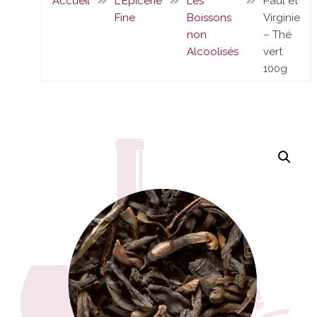
Accueil
L'Epicerie
Les
Paul et
Fine
Boissons
Virginie
non
– Thé
Alcoolisés
vert
100g