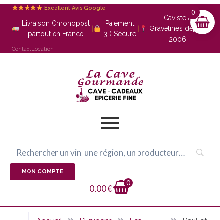
Excellent Avis Google
0
Caviste à
Livraison Chronopost
Paiement
|
|
Gravelines depuis
partout en France
3D Secure
2006
Contact
Location
MON COMPTE
0
0,00
€