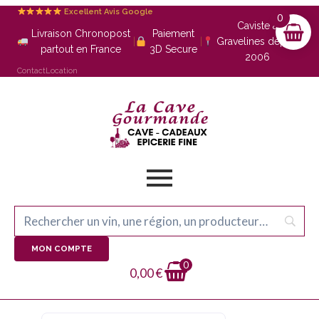
Excellent Avis Google
0
Caviste à
Livraison Chronopost
Paiement
|
|
Gravelines depuis
partout en France
3D Secure
2006
Contact
Location
MON COMPTE
0
0,00
€