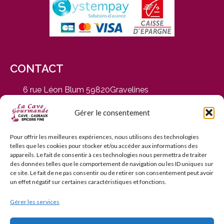
CONTACT
6 rue Léon Blum 59820Gravelines
du Mardi au Samedi, de 9h30 à 12h30 et de 14h30 à
19h
Gérer le consentement
03 28 65 01 92
contact@cavegourmande.fr
Pour offrir les meilleures expériences, nous utilisons des technologies
telles que les cookies pour stocker et/ou accéder aux informations des
www.cavegourmande.fr
appareils. Le fait de consentir à ces technologies nous permettra de traiter
des données telles que le comportement de navigation ou les ID uniques sur
ce site. Le fait de ne pas consentir ou de retirer son consentement peut avoir
un effet négatif sur certaines caractéristiques et fonctions.
Gérer les services
L’ABUS D’ALCOOL EST DANGEREUX POUR LA SANTÉ — À
CONSOMMER AVEC MODÉRATION — INTERDICTION DE