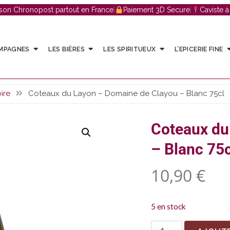
ison Chronopost partout en France
|
Paiement 3D Secure
|
Caviste 
AMPAGNES
LES BIÈRES
LES SPIRITUEUX
L’EPICERIE FINE
ire
Coteaux du Layon – Domaine de Clayou – Blanc 75cl
Coteaux du
– Blanc 75c
10,90
€
5 en stock