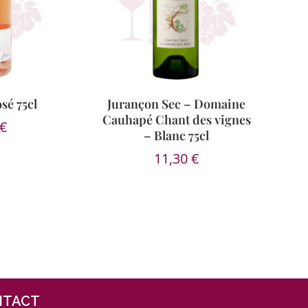
sé 75cl
Jurançon Sec – Domaine
Cauhapé Chant des vignes
€
– Blanc 75cl
11,30
€
NTACT