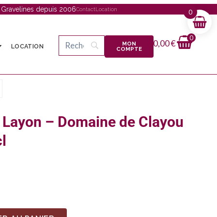
à Gravelines depuis 2006
Contact
Location
0
0
0,00
€
MON
LOCATION
COMPTE
 Layon – Domaine de Clayou
l