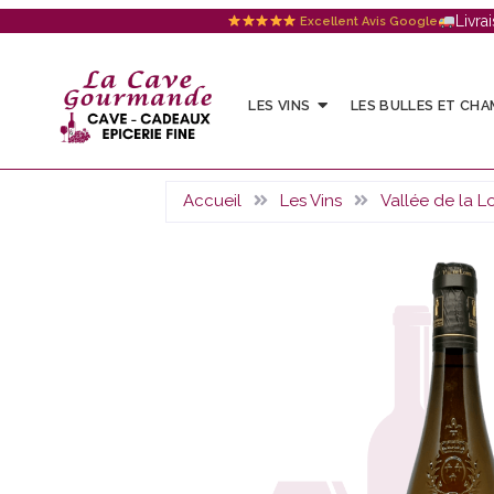
Livra
Excellent Avis Google
LES VINS
LES BULLES ET CH
Accueil
Les Vins
Vallée de la Lo