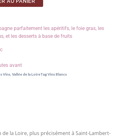
R AU PANIER
gne parfaitement les apéritifs, le foie gras, les
, et les desserts à base de fruits
°c
utes avant
s Vins
,
Vallée de la Loire
Tag
Vins Blancs
 de la Loire, plus précisément à Saint-Lambert-