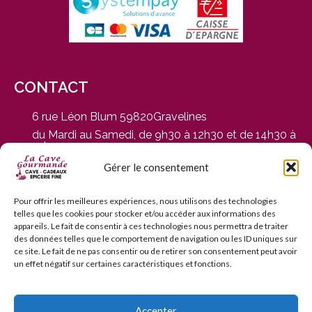
CONTACT
6 rue Léon Blum 59820Gravelines
du Mardi au Samedi, de 9h30 à 12h30 et de 14h30 à
19h
03 28 65 01 92
Gérer le consentement
contact@cavegourmande.fr
www.cavegourmande.fr
Pour offrir les meilleures expériences, nous utilisons des technologies
telles que les cookies pour stocker et/ou accéder aux informations des
appareils. Le fait de consentir à ces technologies nous permettra de traiter
des données telles que le comportement de navigation ou les ID uniques sur
ce site. Le fait de ne pas consentir ou de retirer son consentement peut avoir
un effet négatif sur certaines caractéristiques et fonctions.
L’ABUS D’ALCOOL EST DANGEREUX POUR LA SANTÉ — À
CONSOMMER AVEC MODÉRATION — INTERDICTION DE
VENTE AUX MINEURS DE MOINS DE 18 ANS
Accepter