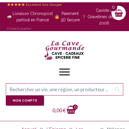
Excellent Avis Google
0
Caviste à
Livraison Chronopost
Paiement
|
|
Gravelines depuis
partout en France
3D Secure
2006
Contact
Location
MON COMPTE
0
0,00
€