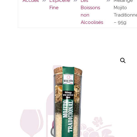
Accueil
L'Epicerie
Les
Mélange
Fine
Boissons
Mojito
non
Traditionn
Alcoolisés
– 95g