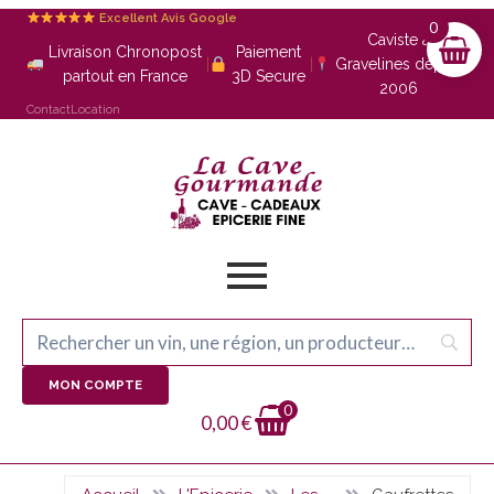
Excellent Avis Google
0
Caviste à
Livraison Chronopost
Paiement
|
|
Gravelines depuis
partout en France
3D Secure
2006
Contact
Location
MON COMPTE
0
0,00
€