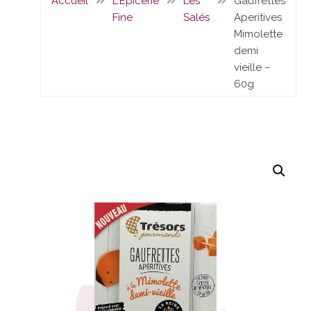
Accueil
L'Epicerie
Les
Gaufrettes
Fine
Salés
Aperitives
Mimolette
demi
vieille –
60g