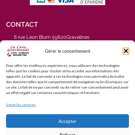
CONTACT
6 rue Léon Blum 59820Gravelines
du Mardi au Samedi, de 9h30 à 12h30 et de 14h30 à
19h
Gérer le consentement
03 28 65 01 92
contact@cavegourmande.fr
Pour offrir les meilleures expériences, nous utilisons des technologies
telles que les cookies pour stocker et/ou accéder aux informations des
www.cavegourmande.fr
appareils. Le fait de consentir à ces technologies nous permettra de traiter
des données telles que le comportement de navigation ou les ID uniques sur
ce site. Le fait de ne pas consentir ou de retirer son consentement peut avoir
un effet négatif sur certaines caractéristiques et fonctions.
Gérer les services
L’ABUS D’ALCOOL EST DANGEREUX POUR LA SANTÉ — À
CONSOMMER AVEC MODÉRATION — INTERDICTION DE
VENTE AUX MINEURS DE MOINS DE 18 ANS
Accepter
Refuser