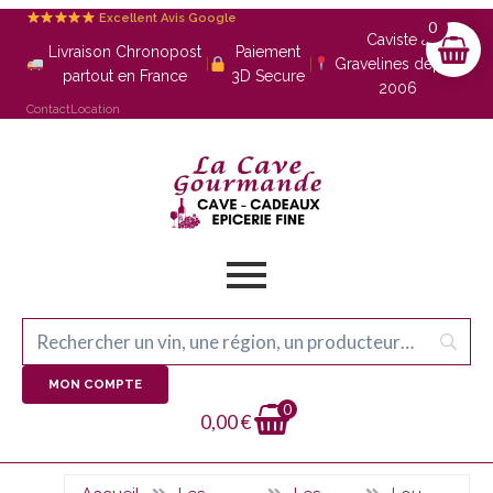
Excellent Avis Google
0
Caviste à
Livraison Chronopost
Paiement
|
|
Gravelines depuis
partout en France
3D Secure
2006
Contact
Location
MON COMPTE
0
0,00
€