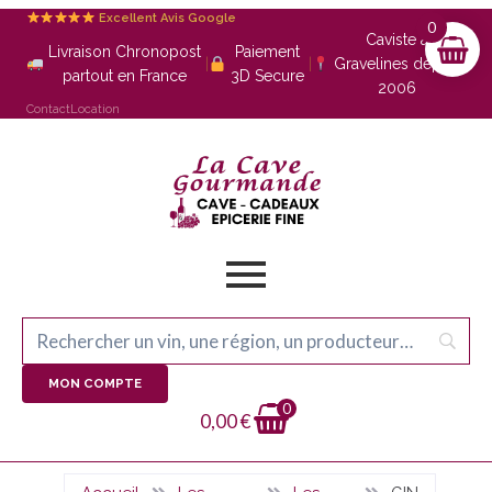
Excellent Avis Google
0
Caviste à
Livraison Chronopost
Paiement
|
|
Gravelines depuis
partout en France
3D Secure
2006
Contact
Location
MON COMPTE
0
0,00
€