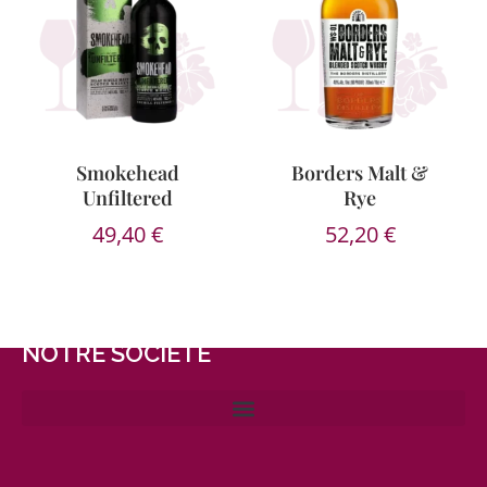
Smokehead
Borders Malt &
Unfiltered
Rye
49,40
€
52,20
€
NOTRE SOCIÉTÉ