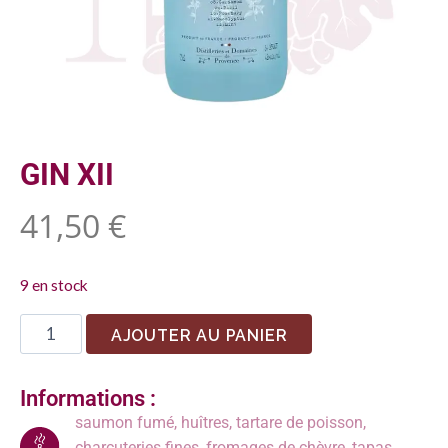
GIN XII
41,50
€
9 en stock
AJOUTER AU PANIER
Informations :
saumon fumé, huîtres, tartare de poisson,
charcuteries fines, fromages de chèvre, tapas,