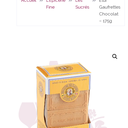
Accueil
L'Epicerie
Les
Etui
Fine
Sucrés
Gaufrettes
Chocolat
– 175g