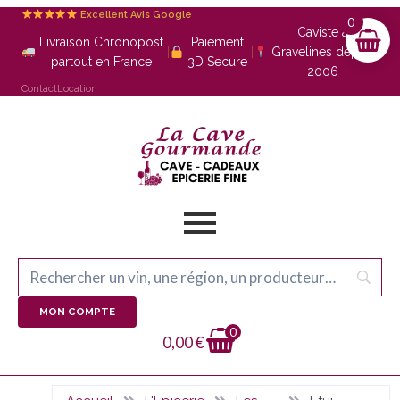
Excellent Avis Google
0
Caviste à
Livraison Chronopost
Paiement
|
|
Gravelines depuis
partout en France
3D Secure
2006
Contact
Location
MON COMPTE
0
0,00
€