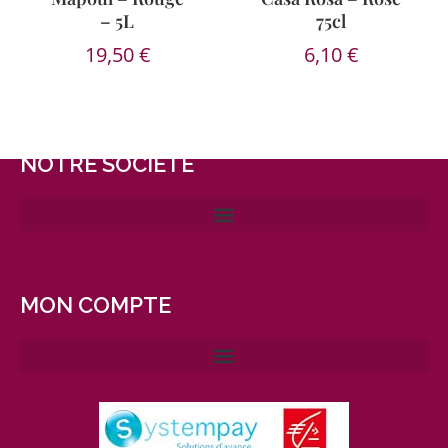
– 5L
75cl
19,50
€
6,10
€
NOTRE SOCIÉTÉ
MON COMPTE