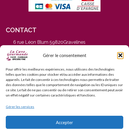
CONTACT
6 rue Léon Blum 59820Gravelines
du Mardi au Samedi, de 9h30 à 12h30 et de 14h30 à
19h
Gérer le consentement
03 28 65 01 92
contact@cavegourmande.fr
Pour offrir les meilleures expériences, nous utilisons des technologies
telles que les cookies pour stocker et/ou accéder aux informations des
www.cavegourmande.fr
appareils. Le fait de consentir à ces technologies nous permettra de traiter
des données telles que le comportement de navigation ou les ID uniques sur
ce site. Le fait de ne pas consentir ou de retirer son consentement peut avoir
un effet négatif sur certaines caractéristiques et fonctions.
Gérer les services
L’ABUS D’ALCOOL EST DANGEREUX POUR LA SANTÉ — À
CONSOMMER AVEC MODÉRATION — INTERDICTION DE
VENTE AUX MINEURS DE MOINS DE 18 ANS
Accepter