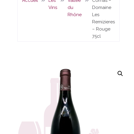
Accueil
Les
Vallée
Cornas –
Vins
du
Domaine
Rhône
Les
Remizieres
– Rouge
75cl