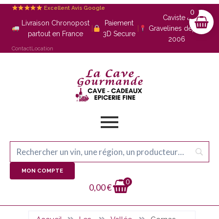
Excellent Avis Google
0
Caviste à
Livraison Chronopost
Paiement
|
|
Gravelines depuis
partout en France
3D Secure
2006
Contact
Location
MON COMPTE
0
0,00
€