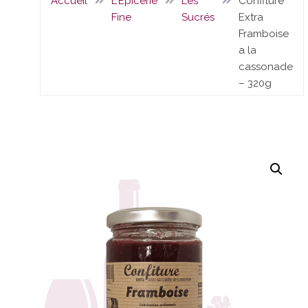
Accueil
L'Epicerie
Les
Confiture
Fine
Sucrés
Extra
Framboise
a la
cassonade
– 320g