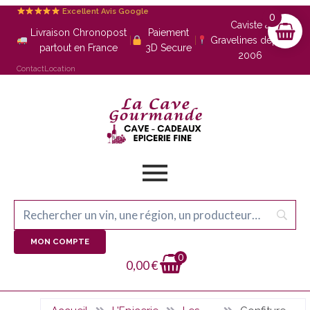
Excellent Avis Google
0
Caviste à
Livraison Chronopost
Paiement
|
|
Gravelines depuis
partout en France
3D Secure
2006
Contact
Location
MON COMPTE
0
0,00
€