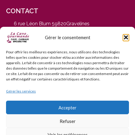
CONTACT
6 rue Léon Blum 59820Gravelines
du Mardi au Samedi, de 9h30 à 12h30 et de 14h30 à
19h
Gérer le consentement
03 28 65 01 92
contact@cavegourmande.fr
Pour offrir les meilleures expériences, nous utilisons des technologies
telles que les cookies pour stocker et/ou accéder aux informations des
www.cavegourmande.fr
appareils. Le fait de consentir à ces technologies nous permettra de traiter
des données telles que le comportement de navigation ou les ID uniques sur
ce site. Le fait de ne pas consentir ou de retirer son consentement peut avoir
un effet négatif sur certaines caractéristiques et fonctions.
Gérer les services
L’ABUS D’ALCOOL EST DANGEREUX POUR LA SANTÉ — À
CONSOMMER AVEC MODÉRATION — INTERDICTION DE
VENTE AUX MINEURS DE MOINS DE 18 ANS
Accepter
Refuser
© 2006–2026 La Cave Gourmande. Tous droits réservés.
Voir les préférences