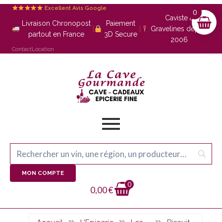
Excellent Avis Google
0
Caviste à
Livraison Chronopost
Paiement
|
|
Gravelines depuis
partout en France
3D Secure
2006
Contact
Location
MON COMPTE
0
0,00
€