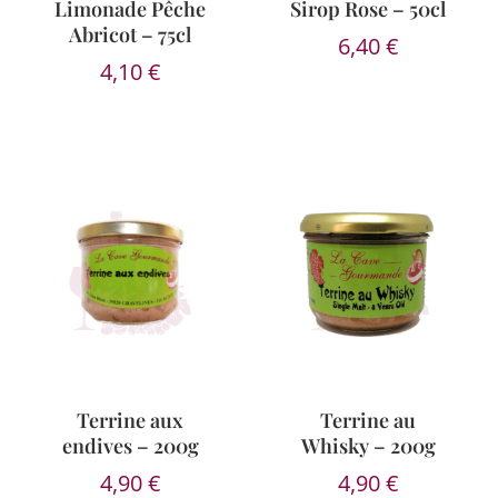
Limonade Pêche
Sirop Rose – 50cl
Abricot – 75cl
6,40
€
4,10
€
Terrine aux
Terrine au
endives – 200g
Whisky – 200g
4,90
€
4,90
€