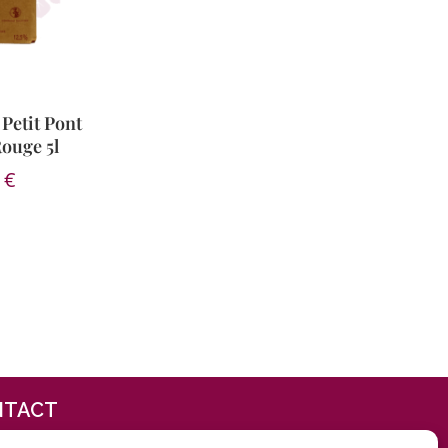
 Petit Pont
ouge 5l
0
€
NTACT