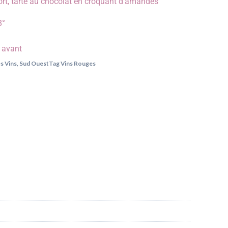
fort, tarte au chocolat en croquant d'amandes
8°
e avant
s Vins
,
Sud Ouest
Tag
Vins Rouges