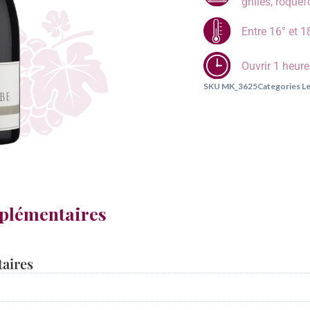
grillés, roque
Entre 16° et 1
Ouvrir 1 heur
SKU
MK_3625
Categories
Le
plémentaires
aires