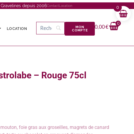
à Gravelines depuis 2006
Contact
Location
0
0
0,00
€
MON
LOCATION
COMPTE
strolabe – Rouge 75cl
 mouton, foie gras aux groseilles, magrets de canard