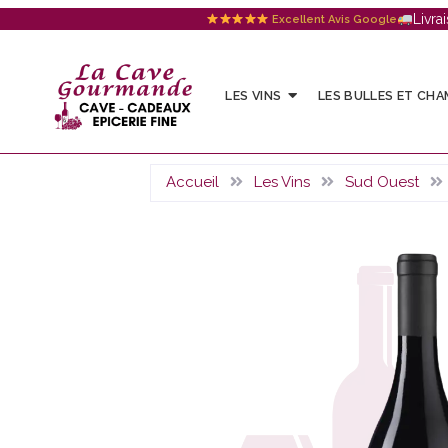
Livra
Excellent Avis Google
LES VINS
LES BULLES ET CH
Accueil
Les Vins
Sud Ouest