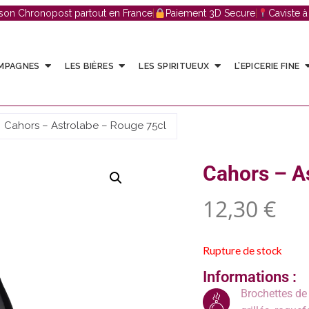
ison Chronopost partout en France
|
Paiement 3D Secure
|
Caviste 
AMPAGNES
LES BIÈRES
LES SPIRITUEUX
L’EPICERIE FINE
Cahors – Astrolabe – Rouge 75cl
Cahors – A
12,30
€
Rupture de stock
Informations :
Brochettes de