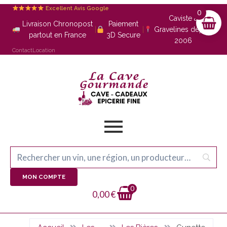
Excellent Avis Google
0
Caviste à
Livraison Chronopost
Paiement
|
|
Gravelines depuis
partout en France
3D Secure
2006
Contact
Location
MON COMPTE
0
0,00
€