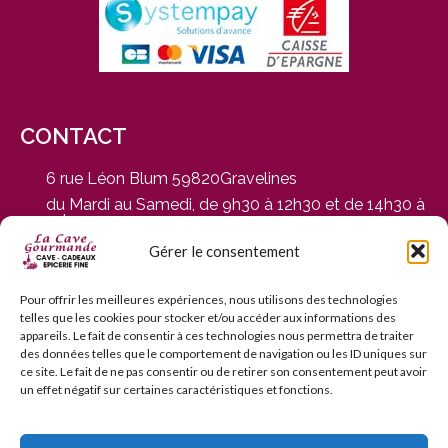
CONTACT
6 rue Léon Blum 59820Gravelines
du Mardi au Samedi, de 9h30 à 12h30 et de 14h30 à
19h
03 28 65 01 92
Gérer le consentement
contact@cavegourmande.fr
www.cavegourmande.fr
Pour offrir les meilleures expériences, nous utilisons des technologies
telles que les cookies pour stocker et/ou accéder aux informations des
appareils. Le fait de consentir à ces technologies nous permettra de traiter
des données telles que le comportement de navigation ou les ID uniques sur
ce site. Le fait de ne pas consentir ou de retirer son consentement peut avoir
un effet négatif sur certaines caractéristiques et fonctions.
L’ABUS D’ALCOOL EST DANGEREUX POUR LA SANTÉ — À
CONSOMMER AVEC MODÉRATION — INTERDICTION DE