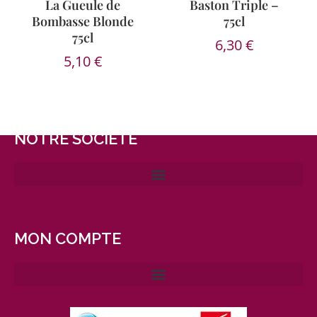
La Gueule de
Baston Triple –
Bombasse Blonde
75cl
75cl
6,30
€
5,10
€
NOTRE SOCIÉTÉ
MON COMPTE