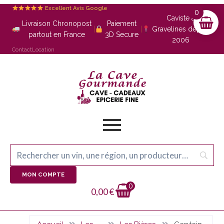
Excellent Avis Google
0
Caviste à
Livraison Chronopost
Paiement
|
|
Gravelines depuis
partout en France
3D Secure
2006
Contact
Location
MON COMPTE
0
0,00
€