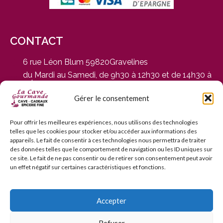
CONTACT
6 rue Léon Blum 59820Gravelines
du Mardi au Samedi, de 9h30 à 12h30 et de 14h30 à
19h
03 28 65 01 92
Gérer le consentement
contact@cavegourmande.fr
www.cavegourmande.fr
Pour offrir les meilleures expériences, nous utilisons des technologies
telles que les cookies pour stocker et/ou accéder aux informations des
appareils. Le fait de consentir à ces technologies nous permettra de traiter
des données telles que le comportement de navigation ou les ID uniques sur
ce site. Le fait de ne pas consentir ou de retirer son consentement peut avoir
un effet négatif sur certaines caractéristiques et fonctions.
L’ABUS D’ALCOOL EST DANGEREUX POUR LA SANTÉ — À
CONSOMMER AVEC MODÉRATION — INTERDICTION DE
VENTE AUX MINEURS DE MOINS DE 18 ANS
Accepter
Refuser