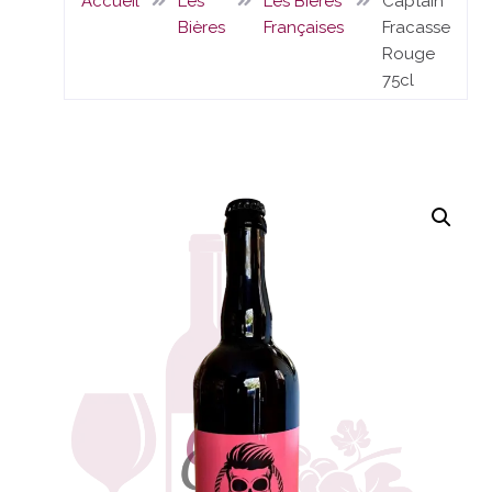
Accueil
Les
Les Bières
Captain
Bières
Françaises
Fracasse
Rouge
75cl