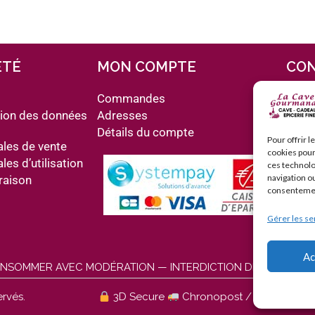
ÉTÉ
MON COMPTE
CO
6
s
Commandes
d
tion des données
Adresses
12
Détails du compte
Pour offrir 
03
ales de vente
cookies pour
co
es d’utilisation
ces technolo
ww
navigation ou
raison
consentement
Gérer les se
Ac
ONSOMMER AVEC MODÉRATION — INTERDICTION DE VENTE AUX
rvés.
3D Secure
Chronopost / Mondial Rel