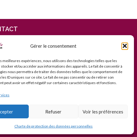
NTACT
 rue Léon Blum 59820Gravelines
Gérer le consentement
u Mardi au Samedi, de 9h30 à
h30 et de 14h30 à 19h
les meilleures expériences, nous utilisons des technologies telles que les
 28 65 01 92
 stocker et/ou accéder aux informations des appareils. Le fait de consentir à
ntact@cavegourmande.fr
gies nous permettra de traiter des données telles que le comportement de
w.cavegourmande.fr
 les ID uniques sur ce site. Le fait de ne pas consentir ou de retirer son
 peut avoir un effet négatif sur certaines caractéristiques et fonctions.
rvices
cepter
Refuser
Voir les préférences
 MINEURS DE MOINS DE 18 ANS
Charte de protection des données personnelles
ay / Chronopost Relais
✓ RGPD