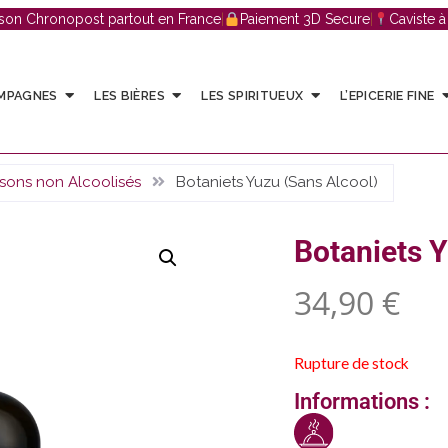
ison Chronopost partout en France
|
Paiement 3D Secure
|
Caviste 
AMPAGNES
LES BIÈRES
LES SPIRITUEUX
L’EPICERIE FINE
ssons non Alcoolisés
Botaniets Yuzu (Sans Alcool)
Botaniets Y
34,90
€
Rupture de stock
Informations :