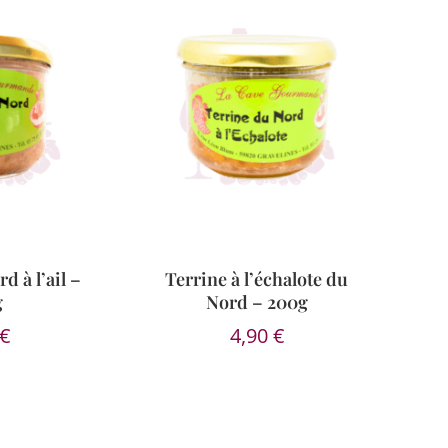
d à l’ail –
Terrine à l’échalote du
g
Nord – 200g
€
4,90
€