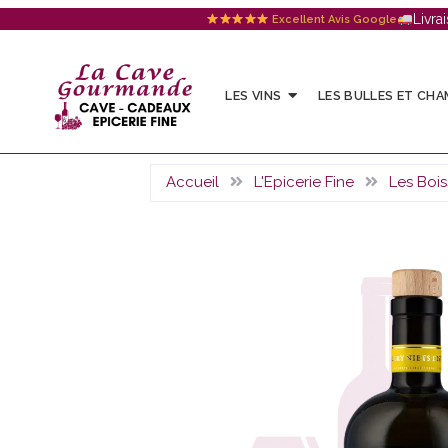
Livra
Excellent Avis Google
LES VINS
LES BULLES ET CH
Accueil
L'Epicerie Fine
Les Boi