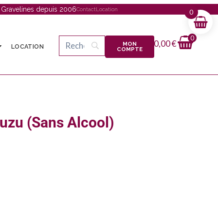
à Gravelines depuis 2006
Contact
Location
0
0
0,00
€
MON
LOCATION
COMPTE
uzu (Sans Alcool)