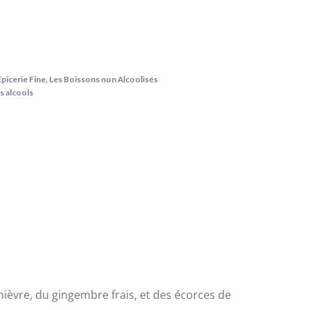
Epicerie Fine
,
Les Boissons non Alcoolisés
s alcools
nièvre, du gingembre frais, et des écorces de