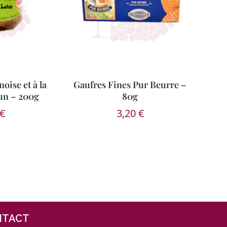
oise et à la
Gaufres Fines Pur Beurre –
un – 200g
80g
€
3,20
€
NTACT