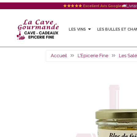
Livra
Excellent Avis Google
LES VINS
LES BULLES ET CH
Accueil
L'Epicerie Fine
Les Salé