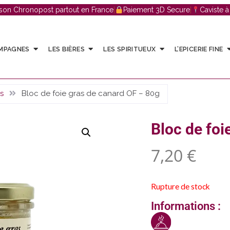
ison Chronopost partout en France
|
Paiement 3D Secure
|
Caviste 
AMPAGNES
LES BIÈRES
LES SPIRITUEUX
L’EPICERIE FINE
s
Bloc de foie gras de canard OF – 80g
Bloc de foi
7,20
€
Rupture de stock
Informations :