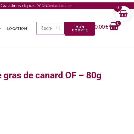
à Gravelines depuis 2006
Contact
Location
0
0
0,00
€
MON
LOCATION
COMPTE
e gras de canard OF – 80g