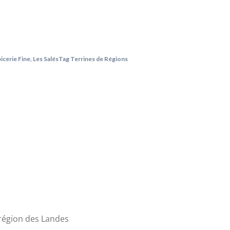
picerie Fine
,
Les Salés
Tag
Terrines de Régions
 région des Landes