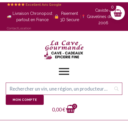
Excellent Avis Google
0
Caviste à
Livraison Chronopost
Paiement
|
|
Gravelines depuis
partout en France
3D Secure
2006
Contact
Location
MON COMPTE
0
0,00
€