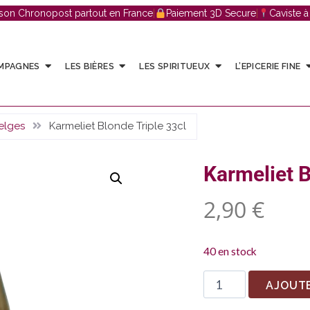
ison Chronopost partout en France
|
Paiement 3D Secure
|
Caviste 
AMPAGNES
LES BIÈRES
LES SPIRITUEUX
L’EPICERIE FINE
elges
Karmeliet Blonde Triple 33cl
Karmeliet B
2,90
€
40 en stock
AJOUTE