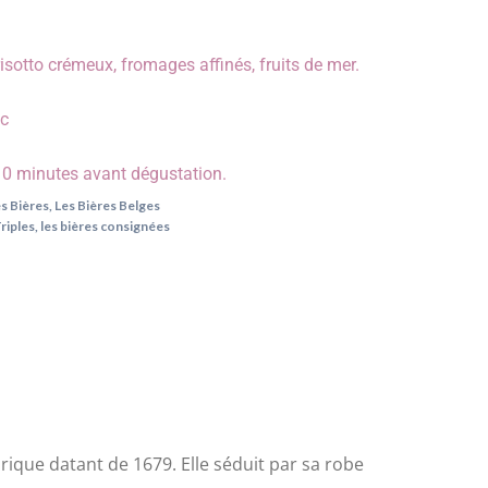
 risotto crémeux, fromages affinés, fruits de mer.
°c
 10 minutes avant dégustation.
s Bières
,
Les Bières Belges
riples
,
les bières consignées
rique datant de 1679. Elle séduit par sa robe