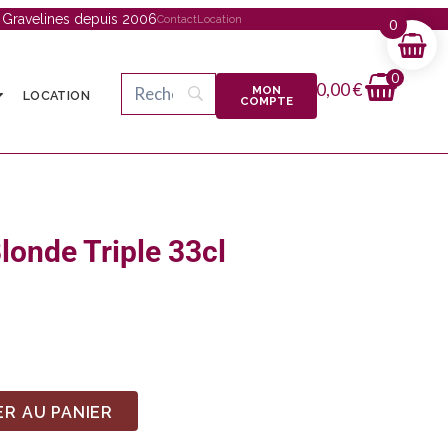
à Gravelines depuis 2006
Contact
Location
0
0
0,00
€
MON
LOCATION
COMPTE
londe Triple 33cl
R AU PANIER