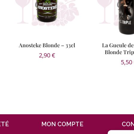
Anosteke Blonde – 33cl
La Gueule d
Blonde Tripl
2,90
€
5,50
ÉTÉ
MON COMPTE
CO