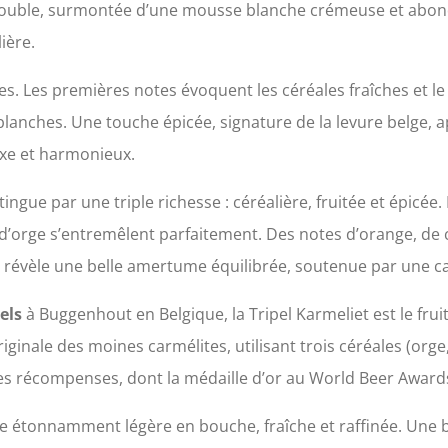
rouble, surmontée d’une mousse blanche crémeuse et abond
ière.
mes. Les premières notes évoquent les céréales fraîches et l
s blanches. Une touche épicée, signature de la levure belge
exe et harmonieux.
tingue par une triple richesse : céréalière, fruitée et épicée
 d’orge s’entremêlent parfaitement. Des notes d’orange, de c
, révèle une belle amertume équilibrée, soutenue par une ca
els
à Buggenhout en Belgique, la Tripel Karmeliet est le fruit
iginale des moines carmélites, utilisant trois céréales (orge
es récompenses, dont la médaille d’or au World Beer Award
este étonnamment légère en bouche, fraîche et raffinée. Une