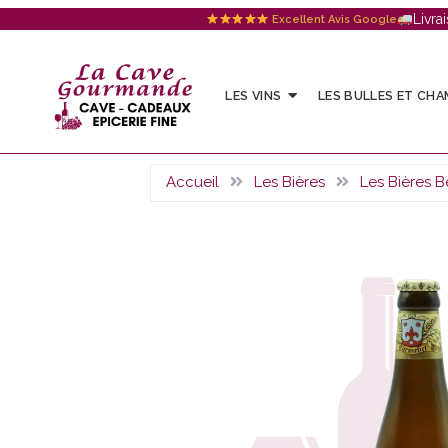
Livra
Excellent Avis Google
LES VINS
LES BULLES ET CH
Accueil
Les Bières
Les Bières B