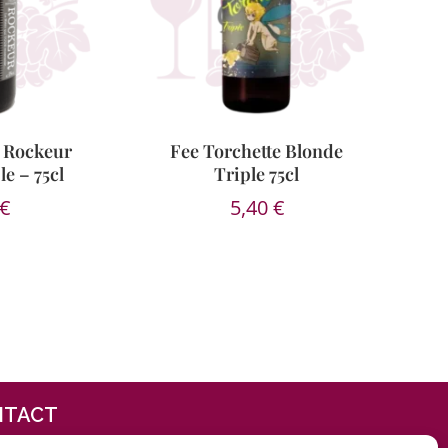
e Rockeur
Fee Torchette Blonde
e – 75cl
Triple 75cl
€
5,40
€
NTACT