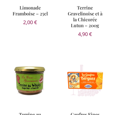
Limonade
Terrine
Framboise – 25cl
Gravelinoise et à
la Chicorée
2,00
€
Lutun – 200g
4,90
€
Terrine au
Gaufres Fines