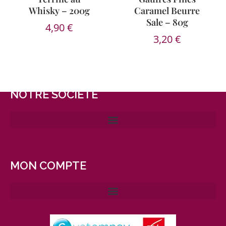
Whisky – 200g
Caramel Beurre
Sale – 80g
4,90
€
3,20
€
NOTRE SOCIÉTÉ
MON COMPTE