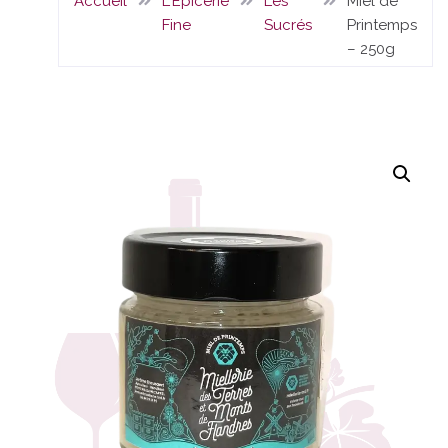
Accueil
L'Epicerie
Les
Miel de
Fine
Sucrés
Printemps
– 250g