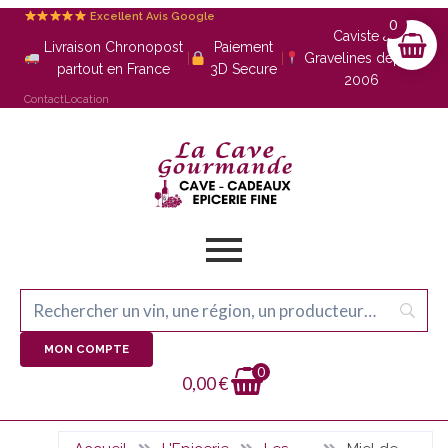
Excellent Avis Google
0
Caviste à
Livraison Chronopost
Paiement
|
|
Gravelines depuis
partout en France
3D Secure
2006
Contact
Location
MON COMPTE
0
0,00
€