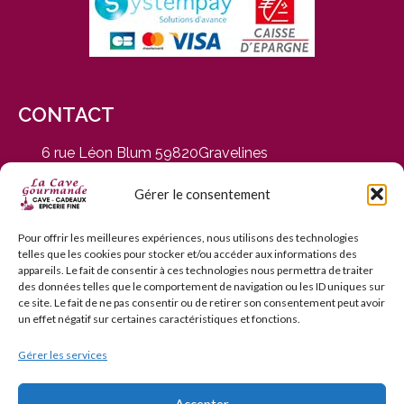
CONTACT
6 rue Léon Blum 59820Gravelines
du Mardi au Samedi, de 9h30 à 12h30 et de 14h30 à
19h
Gérer le consentement
03 28 65 01 92
contact@cavegourmande.fr
Pour offrir les meilleures expériences, nous utilisons des technologies
telles que les cookies pour stocker et/ou accéder aux informations des
www.cavegourmande.fr
appareils. Le fait de consentir à ces technologies nous permettra de traiter
des données telles que le comportement de navigation ou les ID uniques sur
ce site. Le fait de ne pas consentir ou de retirer son consentement peut avoir
un effet négatif sur certaines caractéristiques et fonctions.
Gérer les services
L’ABUS D’ALCOOL EST DANGEREUX POUR LA SANTÉ — À
CONSOMMER AVEC MODÉRATION — INTERDICTION DE
VENTE AUX MINEURS DE MOINS DE 18 ANS
Accepter