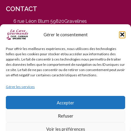
CONTACT
6 rue Léon Blum 59820Gravelines
du Mardi au Samedi, de 9h30 à 12h30 et de 14h30 à
19h
Gérer le consentement
03 28 65 01 92
contact@cavegourmande.fr
Pour offrir les meilleures expériences, nous utilisons des technologies
telles que les cookies pour stocker et/ou accéder aux informations des
www.cavegourmande.fr
appareils. Le fait de consentir à ces technologies nous permettra de traiter
des données telles que le comportement de navigation ou les ID uniques sur
ce site. Le fait de ne pas consentir ou de retirer son consentement peut avoir
un effet négatif sur certaines caractéristiques et fonctions.
Gérer les services
L’ABUS D’ALCOOL EST DANGEREUX POUR LA SANTÉ — À
CONSOMMER AVEC MODÉRATION — INTERDICTION DE
VENTE AUX MINEURS DE MOINS DE 18 ANS
Accepter
Refuser
© 2006–2026 La Cave Gourmande. Tous droits réservés.
Voir les préférences