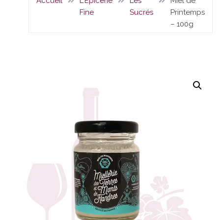
Accueil
L'Epicerie
Les
Miel de
Fine
Sucrés
Printemps
– 100g