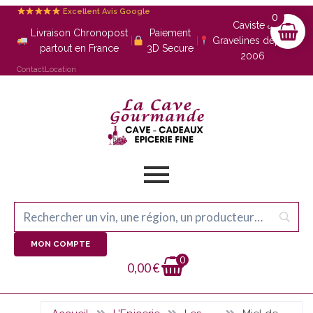
Excellent Avis Google
0
Caviste à
Livraison Chronopost
Paiement
|
|
Gravelines depuis
partout en France
3D Secure
2006
Contact
Location
MON COMPTE
0
0,00
€