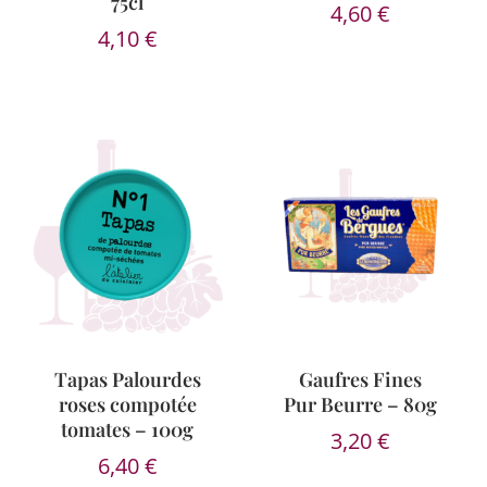
75cl
4,60
€
4,10
€
Tapas Palourdes
Gaufres Fines
roses compotée
Pur Beurre – 80g
tomates – 100g
3,20
€
6,40
€