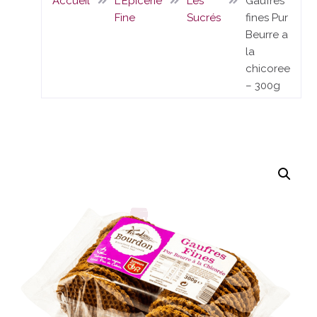
Accueil
L'Epicerie
Les
Gaufres
Fine
Sucrés
fines Pur
Beurre a
la
chicoree
– 300g