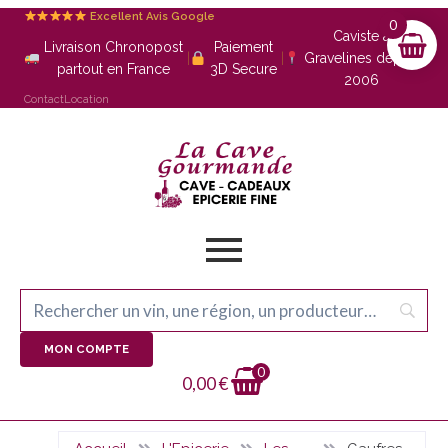
Excellent Avis Google
0
Caviste à
Livraison Chronopost
Paiement
|
|
Gravelines depuis
partout en France
3D Secure
2006
Contact
Location
MON COMPTE
0
0,00
€