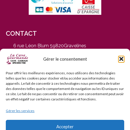
CONTACT
6 rue Léon Blum 59820Gravelines
du Mardi au Samedi, de 9h30 à 12h30 et de 14h30 à
19h
Gérer le consentement
03 28 65 01 92
contact@cavegourmande.fr
Pour offrir les meilleures expériences, nous utilisons des technologies
telles que les cookies pour stocker et/ou accéder aux informations des
www.cavegourmande.fr
appareils. Le fait de consentir à ces technologies nous permettra de traiter
des données telles que le comportement de navigation ou les ID uniques sur
ce site. Le fait de ne pas consentir ou de retirer son consentement peut avoir
un effet négatif sur certaines caractéristiques et fonctions.
Gérer les services
L’ABUS D’ALCOOL EST DANGEREUX POUR LA SANTÉ — À
CONSOMMER AVEC MODÉRATION — INTERDICTION DE
VENTE AUX MINEURS DE MOINS DE 18 ANS
Accepter