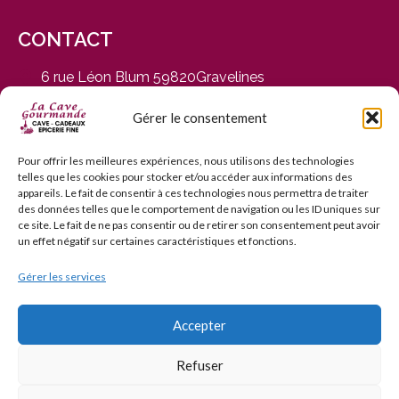
CONTACT
6 rue Léon Blum 59820Gravelines
du Mardi au Samedi, de 9h30 à 12h30 et de 14h30 à
19h
Gérer le consentement
03 28 65 01 92
contact@cavegourmande.fr
Pour offrir les meilleures expériences, nous utilisons des technologies
telles que les cookies pour stocker et/ou accéder aux informations des
www.cavegourmande.fr
appareils. Le fait de consentir à ces technologies nous permettra de traiter
des données telles que le comportement de navigation ou les ID uniques sur
ce site. Le fait de ne pas consentir ou de retirer son consentement peut avoir
un effet négatif sur certaines caractéristiques et fonctions.
Gérer les services
L’ABUS D’ALCOOL EST DANGEREUX POUR LA SANTÉ — À
CONSOMMER AVEC MODÉRATION — INTERDICTION DE
VENTE AUX MINEURS DE MOINS DE 18 ANS
Accepter
Refuser
© 2006–2026 La Cave Gourmande. Tous droits réservés.