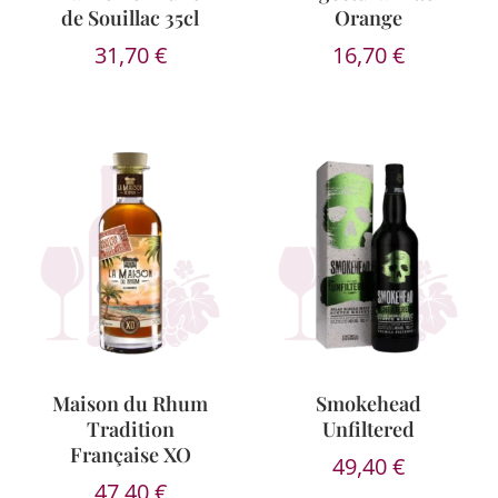
de Souillac 35cl
Orange
31,70
€
16,70
€
Maison du Rhum
Smokehead
Tradition
Unfiltered
Française XO
49,40
€
47,40
€