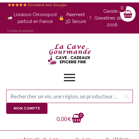
Excellent Avis Google
0
Caviste à
Livraison Chronopost
Paiement
|
|
Gravelines depuis
partout en France
3D Secure
2006
Contact
Location
MON COMPTE
0
0,00
€