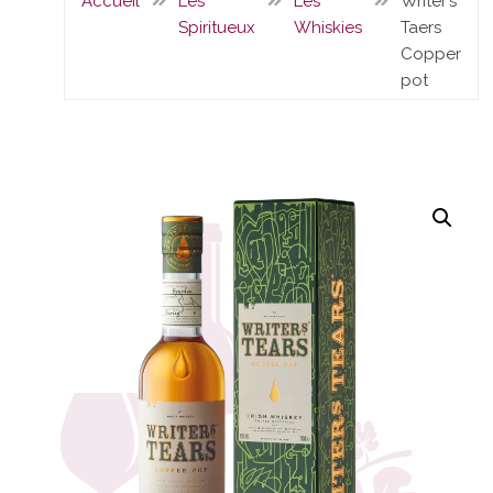
Accueil
Les
Les
Writer’s
Spiritueux
Whiskies
Taers
Copper
pot