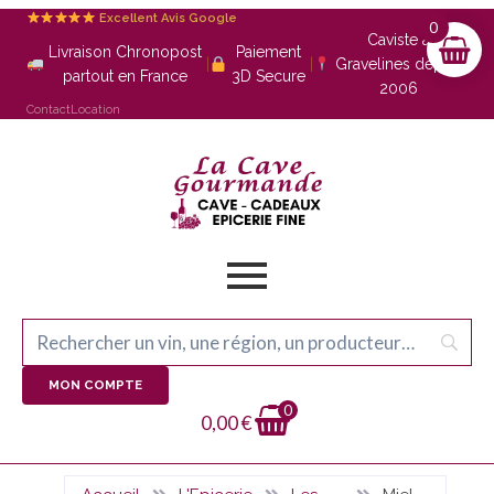
Excellent Avis Google
0
Caviste à
Livraison Chronopost
Paiement
|
|
Gravelines depuis
partout en France
3D Secure
2006
Contact
Location
MON COMPTE
0
0,00
€