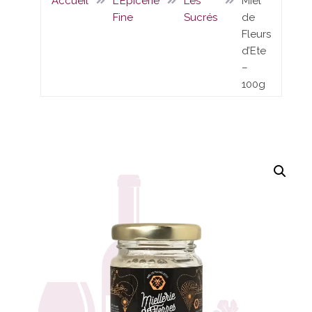
Accueil
L'Epicerie
Les
Miel
Fine
Sucrés
de
Fleurs
d’Ete
–
100g