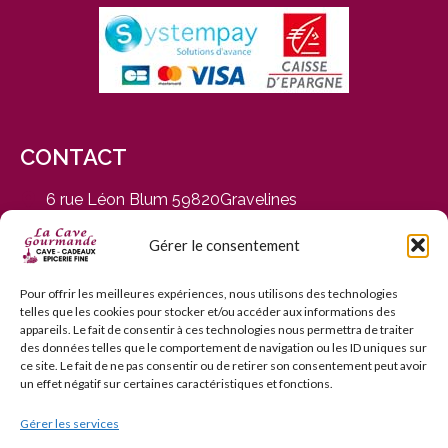
CONTACT
6 rue Léon Blum 59820Gravelines
du Mardi au Samedi, de 9h30 à 12h30 et de 14h30 à
19h
Gérer le consentement
03 28 65 01 92
contact@cavegourmande.fr
Pour offrir les meilleures expériences, nous utilisons des technologies
telles que les cookies pour stocker et/ou accéder aux informations des
www.cavegourmande.fr
appareils. Le fait de consentir à ces technologies nous permettra de traiter
des données telles que le comportement de navigation ou les ID uniques sur
ce site. Le fait de ne pas consentir ou de retirer son consentement peut avoir
un effet négatif sur certaines caractéristiques et fonctions.
Gérer les services
L’ABUS D’ALCOOL EST DANGEREUX POUR LA SANTÉ — À