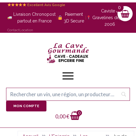
Excellent Avis Google
0
Caviste à
Livraison Chronopost
Paiement
|
|
Gravelines depuis
partout en France
3D Secure
2006
Contact
Location
MON COMPTE
0
0,00
€