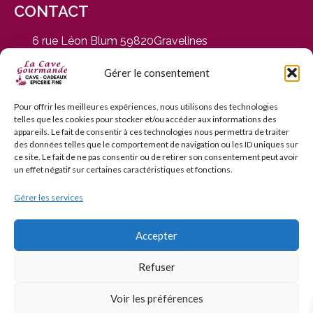
CONTACT
6 rue Léon Blum 59820Gravelines
du Mardi au Samedi, de 9h30 à 12h30 et de 14h30 à
19h
Gérer le consentement
03 28 65 01 92
contact@cavegourmande.fr
Pour offrir les meilleures expériences, nous utilisons des technologies
telles que les cookies pour stocker et/ou accéder aux informations des
www.cavegourmande.fr
appareils. Le fait de consentir à ces technologies nous permettra de traiter
des données telles que le comportement de navigation ou les ID uniques sur
ce site. Le fait de ne pas consentir ou de retirer son consentement peut avoir
un effet négatif sur certaines caractéristiques et fonctions.
Gérer les services
L’ABUS D’ALCOOL EST DANGEREUX POUR LA SANTÉ — À
CONSOMMER AVEC MODÉRATION — INTERDICTION DE
VENTE AUX MINEURS DE MOINS DE 18 ANS
Accepter
Refuser
© 2006–2026 La Cave Gourmande. Tous droits réservés.
Voir les préférences
3D Secure
Chronopost / Mondial Relay /