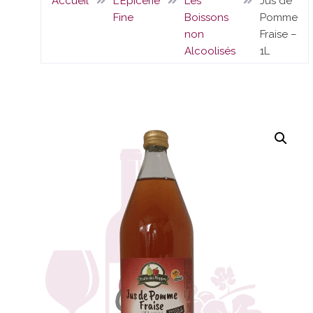
Accueil
L'Epicerie
Les
Jus de
Fine
Boissons
Pomme
non
Fraise –
Alcoolisés
1L