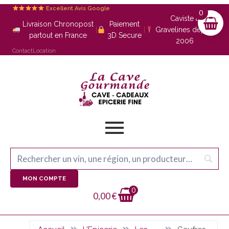
Excellent Avis Google
0
Caviste à
Livraison Chronopost
Paiement
|
|
Gravelines depuis
partout en France
3D Secure
2006
Contact
Location
MON COMPTE
0
0,00
€