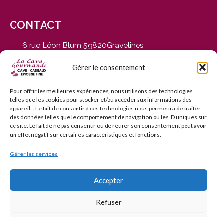
CONTACT
6 rue Léon Blum 59820Gravelines
du Mardi au Samedi, de 9h30 à 12h30 et de 14h30 à
19h
Gérer le consentement
03 28 65 01 92
contact@cavegourmande.fr
Pour offrir les meilleures expériences, nous utilisons des technologies
telles que les cookies pour stocker et/ou accéder aux informations des
www.cavegourmande.fr
appareils. Le fait de consentir à ces technologies nous permettra de traiter
des données telles que le comportement de navigation ou les ID uniques sur
ce site. Le fait de ne pas consentir ou de retirer son consentement peut avoir
un effet négatif sur certaines caractéristiques et fonctions.
Gérer les services
L’ABUS D’ALCOOL EST DANGEREUX POUR LA SANTÉ — À
CONSOMMER AVEC MODÉRATION — INTERDICTION DE
VENTE AUX MINEURS DE MOINS DE 18 ANS
Accepter
Refuser
© 2006–2026 La Cave Gourmande. Tous droits réservés.