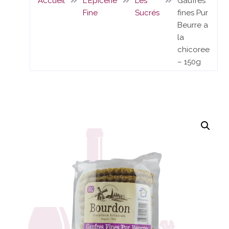
Accueil
L'Epicerie
Les
Gaufres
Fine
Sucrés
fines Pur
Beurre a
la
chicoree
– 150g