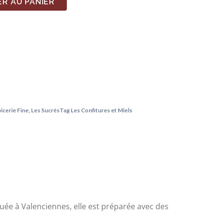
R AU PANIER
picerie Fine
,
Les Sucrés
Tag
Les Confitures et Miels
quée à Valenciennes, elle est préparée avec des