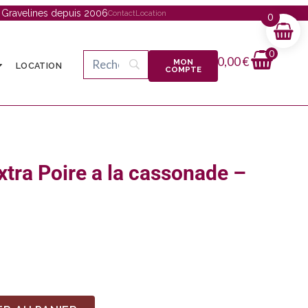
à Gravelines depuis 2006
Contact
Location
0
0
0,00
€
MON
LOCATION
COMPTE
xtra Poire a la cassonade –