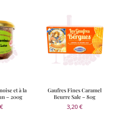
oise et à la
Gaufres Fines Caramel
un – 200g
Beurre Sale – 80g
€
3,20
€