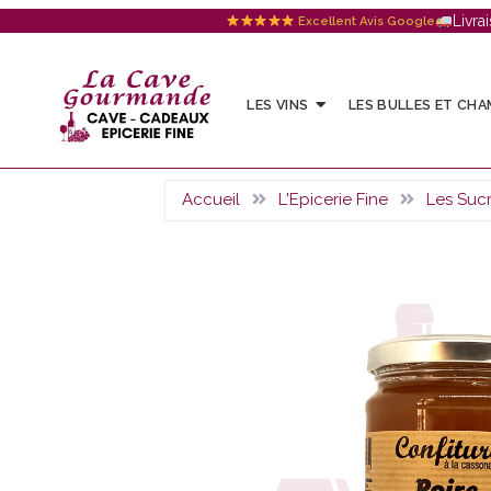
Livra
Excellent Avis Google
LES VINS
LES BULLES ET CH
Accueil
L'Epicerie Fine
Les Suc