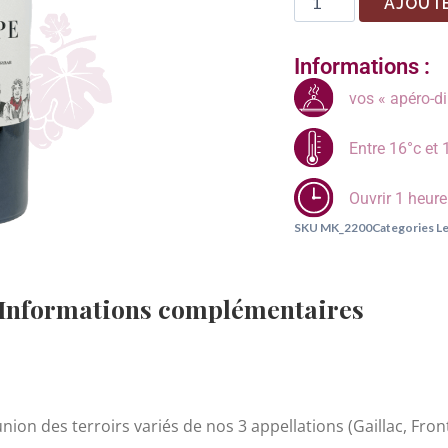
AJOUTE
Informations :
vos « apéro-di
Entre 16°c et 
Ouvrir 1 heur
SKU
MK_2200
Categories
Le
Informations complémentaires
l’union des terroirs variés de nos 3 appellations (Gaillac, Fro