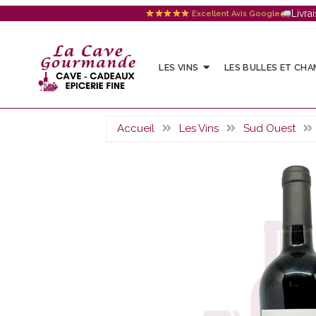
Livra
Excellent Avis Google
LES VINS
LES BULLES ET CH
Accueil
Les Vins
Sud Ouest