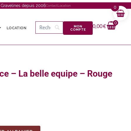
à Gravelines depuis 2006
Contact
Location
0
0
0,00
€
MON
LOCATION
COMPTE
ce – La belle equipe – Rouge