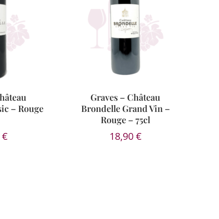
Château
Graves – Château
sic – Rouge
Brondelle Grand Vin –
Rouge – 75cl
0
€
18,90
€