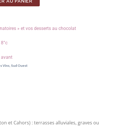
R AU PANIER
natoires » et vos desserts au chocolat
18°c
e avant
s Vins
,
Sud Ouest
nton et Cahors) : terrasses alluviales, graves ou