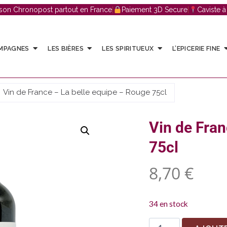
ison Chronopost partout en France
|
Paiement 3D Secure
|
Caviste 
AMPAGNES
LES BIÈRES
LES SPIRITUEUX
L’EPICERIE FINE
Vin de France – La belle equipe – Rouge 75cl
Vin de Fran
75cl
8,70
€
34 en stock