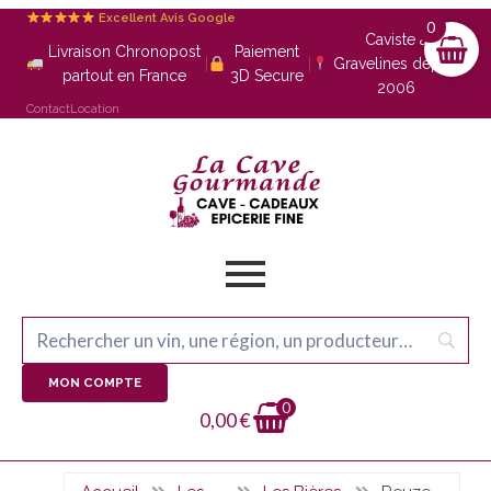
Excellent Avis Google
0
Caviste à
Livraison Chronopost
Paiement
|
|
Gravelines depuis
partout en France
3D Secure
2006
Contact
Location
MON COMPTE
0
0,00
€