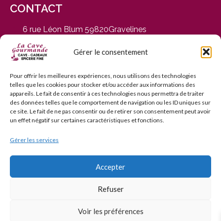
CONTACT
6 rue Léon Blum 59820Gravelines
du Mardi au Samedi, de 9h30 à 12h30 et de 14h30 à
19h
Gérer le consentement
03 28 65 01 92
contact@cavegourmande.fr
Pour offrir les meilleures expériences, nous utilisons des technologies
telles que les cookies pour stocker et/ou accéder aux informations des
www.cavegourmande.fr
appareils. Le fait de consentir à ces technologies nous permettra de traiter
des données telles que le comportement de navigation ou les ID uniques sur
ce site. Le fait de ne pas consentir ou de retirer son consentement peut avoir
un effet négatif sur certaines caractéristiques et fonctions.
Gérer les services
L’ABUS D’ALCOOL EST DANGEREUX POUR LA SANTÉ — À
CONSOMMER AVEC MODÉRATION — INTERDICTION DE
VENTE AUX MINEURS DE MOINS DE 18 ANS
Accepter
Refuser
© 2006–2026 La Cave Gourmande. Tous droits réservés.
Voir les préférences
3D Secure
Chronopost / Mondial Relay /