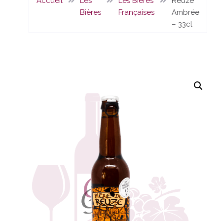
Accueil
Les
Les Bières
Reuze
Bières
Françaises
Ambrée
– 33cl