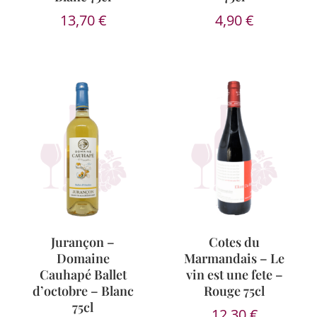
13,70
€
4,90
€
Jurançon –
Cotes du
Domaine
Marmandais – Le
Cauhapé Ballet
vin est une fete –
d’octobre – Blanc
Rouge 75cl
75cl
12,30
€