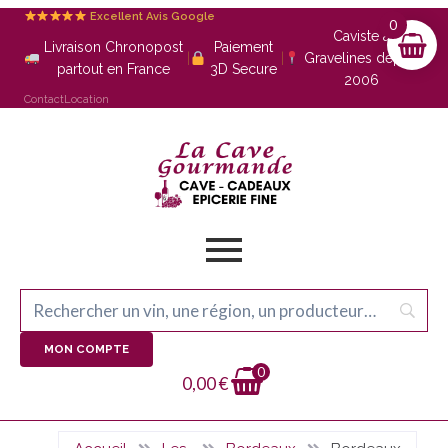
Excellent Avis Google
0
Caviste à
Livraison Chronopost
Paiement
|
|
Gravelines depuis
partout en France
3D Secure
2006
Contact
Location
MON COMPTE
0
0,00
€