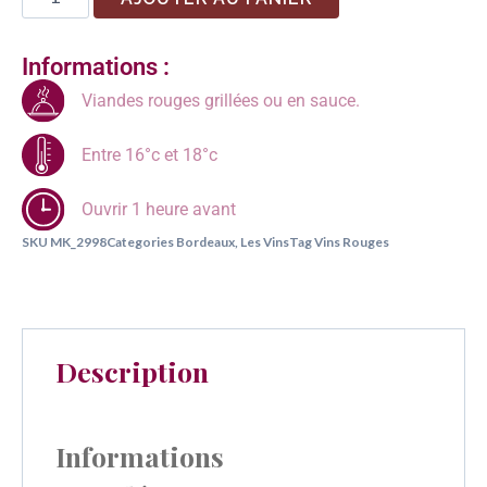
Informations :
Viandes rouges grillées ou en sauce.
Entre 16°c et 18°c
Ouvrir 1 heure avant
SKU
MK_2998
Categories
Bordeaux
,
Les Vins
Tag
Vins Rouges
Description
Informations