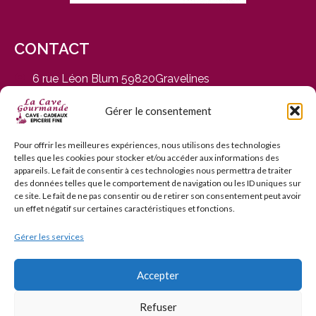
CONTACT
6 rue Léon Blum 59820Gravelines
du Mardi au Samedi, de 9h30 à 12h30 et de 14h30 à
19h
Gérer le consentement
03 28 65 01 92
contact@cavegourmande.fr
Pour offrir les meilleures expériences, nous utilisons des technologies
telles que les cookies pour stocker et/ou accéder aux informations des
www.cavegourmande.fr
appareils. Le fait de consentir à ces technologies nous permettra de traiter
des données telles que le comportement de navigation ou les ID uniques sur
ce site. Le fait de ne pas consentir ou de retirer son consentement peut avoir
un effet négatif sur certaines caractéristiques et fonctions.
Gérer les services
L’ABUS D’ALCOOL EST DANGEREUX POUR LA SANTÉ — À
CONSOMMER AVEC MODÉRATION — INTERDICTION DE
VENTE AUX MINEURS DE MOINS DE 18 ANS
Accepter
Refuser
© 2006–2026 La Cave Gourmande. Tous droits réservés.