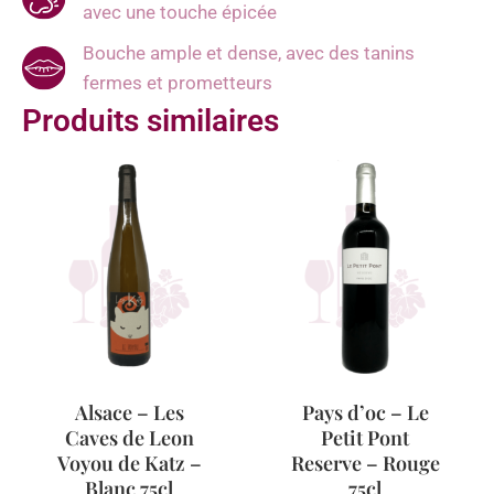
avec une touche épicée
Bouche ample et dense, avec des tanins
fermes et prometteurs
Produits similaires
Alsace – Les
Pays d’oc – Le
Caves de Leon
Petit Pont
Voyou de Katz –
Reserve – Rouge
Blanc 75cl
75cl